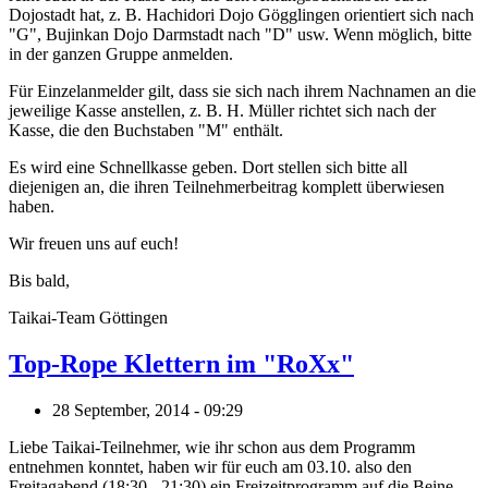
Dojostadt hat, z. B. Hachidori Dojo Gögglingen orientiert sich nach
"G", Bujinkan Dojo Darmstadt nach "D" usw. Wenn möglich, bitte
in der ganzen Gruppe anmelden.
Für Einzelanmelder gilt, dass sie sich nach ihrem Nachnamen an die
jeweilige Kasse anstellen, z. B. H. Müller richtet sich nach der
Kasse, die den Buchstaben "M" enthält.
Es wird eine Schnellkasse geben. Dort stellen sich bitte all
diejenigen an, die ihren Teilnehmerbeitrag komplett überwiesen
haben.
Wir freuen uns auf euch!
Bis bald,
Taikai-Team Göttingen
Top-Rope Klettern im "RoXx"
28 September, 2014 - 09:29
Liebe Taikai-Teilnehmer, wie ihr schon aus dem Programm
entnehmen konntet, haben wir für euch am 03.10. also den
Freitagabend (18:30 - 21:30) ein Freizeitprogramm auf die Beine