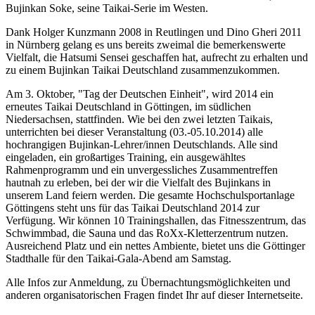
Bujinkan Soke, seine Taikai-Serie im Westen.
Dank Holger Kunzmann 2008 in Reutlingen und Dino Gheri 2011
in Nürnberg gelang es uns bereits zweimal die bemerkenswerte
Vielfalt, die Hatsumi Sensei geschaffen hat, aufrecht zu erhalten und
zu einem Bujinkan Taikai Deutschland zusammenzukommen.
Am 3. Oktober, "Tag der Deutschen Einheit", wird 2014 ein
erneutes Taikai Deutschland in Göttingen, im südlichen
Niedersachsen, stattfinden. Wie bei den zwei letzten Taikais,
unterrichten bei dieser Veranstaltung (03.-05.10.2014) alle
hochrangigen Bujinkan-Lehrer/innen Deutschlands. Alle sind
eingeladen, ein großartiges Training, ein ausgewähltes
Rahmenprogramm und ein unvergessliches Zusammentreffen
hautnah zu erleben, bei der wir die Vielfalt des Bujinkans in
unserem Land feiern werden. Die gesamte Hochschulsportanlage
Göttingens steht uns für das Taikai Deutschland 2014 zur
Verfügung. Wir können 10 Trainingshallen, das Fitnesszentrum, das
Schwimmbad, die Sauna und das RoXx-Kletterzentrum nutzen.
Ausreichend Platz und ein nettes Ambiente, bietet uns die Göttinger
Stadthalle für den Taikai-Gala-Abend am Samstag.
Alle Infos zur Anmeldung, zu Übernachtungsmöglichkeiten und
anderen organisatorischen Fragen findet Ihr auf dieser Internetseite.