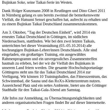
Bujinkan Soke, seine Taikai-Serie im Westen.
Dank Holger Kunzmann 2008 in Reutlingen und Dino Gheri 2011
in Nürnberg gelang es uns bereits zweimal die bemerkenswerte
Vielfalt, die Hatsumi Sensei geschaffen hat, aufrecht zu erhalten und
zu einem Bujinkan Taikai Deutschland zusammenzukommen.
Am 3. Oktober, "Tag der Deutschen Einheit", wird 2014 ein
erneutes Taikai Deutschland in Göttingen, im südlichen
Niedersachsen, stattfinden. Wie bei den zwei letzten Taikais,
unterrichten bei dieser Veranstaltung (03.-05.10.2014) alle
hochrangigen Bujinkan-Lehrer/innen Deutschlands. Alle sind
eingeladen, ein großartiges Training, ein ausgewähltes
Rahmenprogramm und ein unvergessliches Zusammentreffen
hautnah zu erleben, bei der wir die Vielfalt des Bujinkans in
unserem Land feiern werden. Die gesamte Hochschulsportanlage
Göttingens steht uns für das Taikai Deutschland 2014 zur
Verfügung. Wir können 10 Trainingshallen, das Fitnesszentrum, das
Schwimmbad, die Sauna und das RoXx-Kletterzentrum nutzen.
Ausreichend Platz und ein nettes Ambiente, bietet uns die Göttinger
Stadthalle für den Taikai-Gala-Abend am Samstag.
Alle Infos zur Anmeldung, zu Übernachtungsmöglichkeiten und
anderen organisatorischen Fragen findet Ihr auf dieser Internetseite.